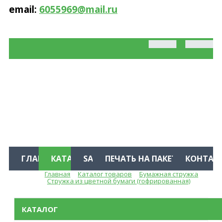
email:
6055969@mail.ru
ГЛАВНАЯ
КАТАЛОГ
SALE %
ПЕЧАТЬ НА ПАКЕТАХ
КОНТАК
Главная
Каталог товаров
Бумажная стружка
Меню
Стружка из цветной бумаги (гофрированная)
КАТАЛОГ