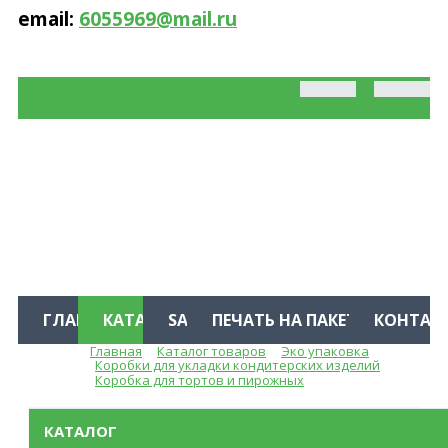
email:
6055969@mail.ru
ГЛАВНАЯ
КАТАЛОГ
SALE %
ПЕЧАТЬ НА ПАКЕТАХ
КОНТАК
Главная
Каталог товаров
Эко упаковка
Меню
Коробки для укладки кондитерских изделий
Коробка для тортов и пирожных
КАТАЛОГ